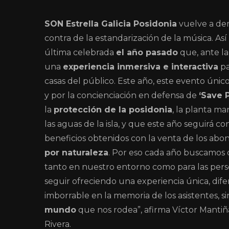
SON Estrella Galicia Posidonia
vuelve a dem
contra de la estandarización de la música. Así
última celebrada
el año pasado
que, ante la
una
experiencia inmersiva e interactiva
pa
casas del público. Este año, este evento ún
y por la concienciación en defensa de
‘Save 
la
protección de la posidonia
, la planta ma
las aguas de la isla, y que este año seguirá co
beneficios obtenidos con la venta de los abo
por naturaleza
. Por eso cada año buscamos
tanto en nuestro entorno como para las pers
seguir ofreciendo una experiencia única, di
imborrable en la memoria de los asistentes, 
mundo
que nos rodea”, afirma Víctor Mantiñ
Rivera.