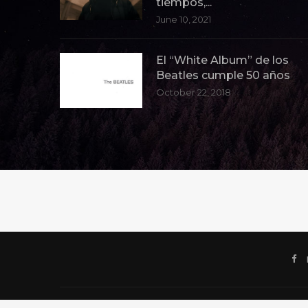
tiempos,...
June 10, 2021
El “White Album” de los
Beatles cumple 50 años
October 22, 2018