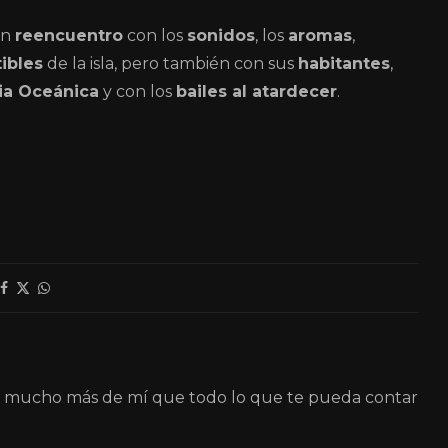
un
reencuentro
con los
sonidos
, los
aromas
,
tibles
de la isla, pero también con sus
habitantes
,
ia Oceánica
y con los
bailes al atardecer
.
á mucho más de mí que todo lo que te pueda contar