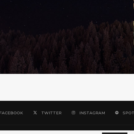
FACEBOOK
TWITTER
INSTAGRAM
SPOT
@2018 - IndieCool. All Right Reserved.