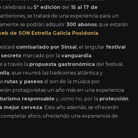
 celebrará su
5ª edición
del
15 al 17 de
anteriores, se tratará de una experiencia para un
camente se podrán adquirir
300 abonos
que estarán
eb de SON Estrella Galicia Posidonia
.
estará
comisariado por Sinsal
, el singular
festival
s secreto
marcado por la
vanguardia
 a través la
propuesta gastronómica
del festival,
olla
, que reunirá las tradiciones atlántica y
as
rutas y paseos
al son de la música por
 serán protagonistas un año más en una experiencia
turismo responsable
y, como no, por la
protección
la mejor cerveza
. Este año además, se ofrecerán
a completar aforo, ofreciendo una experiencia de