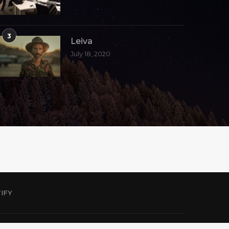
3
Leiva
July 18, 2020
IFY