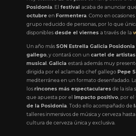
Posidonia
. El
festival
acaba de anunciar que
octubre
en
Formentera
. Como en ocasiones 
grupo reducido de personas, por lo que úni
disponibles
desde el viernes
a través de la
w
Un año más
SON Estrella Galicia Posidonia
gallego
, y contará con un
cartel de artista
musical
.
Galicia
estará además muy presente
dirigida por el aclamado chef gallego
Pepe S
mediterránea en un formato desenfadado. L
los
rincones más espectaculares
de la isla
que apuesta por el
impacto positivo
, por el
de la Posidonia
. Todo ello acompañado de
talleres inmersivos de música y cerveza hast
cultura de cerveza única y exclusiva.