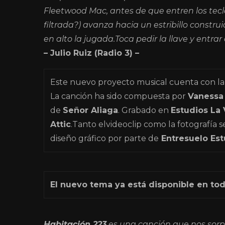
Fleetwood Mac, antes de que entren los tec
filtrada?) avanza hacia un estribillo const
en alto la jugada.Toca pedir la llave y entra
– Julio Ruiz (Radio 3) –
Este nuevo proyecto musical cuenta con l
La canción ha sido compuesta por
Vanessa 
de
Señor Aliaga
. Grabado en
Estudios La 
Attic
.Tanto elvideoclip como la fotografía 
diseño gráfico por parte de
Entresuelo Est
El nuevo tema ya está disponible en toda
Habitación 223
es una canción que nos sorp