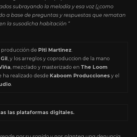
lados subrayando la melodía y esa voz (¿como
ruido a base de preguntas y respuestas que rematan
r en la susodicha habitación “
a producción de
Piti Martinez
.
Gil
, y los arreglos y coproduccion de la mano
Viña
, mezclado y masterizado en
The Loom
se ha realizado desde
Kaboom Producciones
y el
udio
.
s las plataformas digitales.
rende por su sonido y nos plantea una denuncia