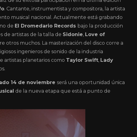
aíz de su exitosa participación en la última edición
fo
. Cantante, instrumentista y compositora, la artista
ento musical nacional. Actualmente está grabando
ano de
El Dromedario Records
bajo la producción
 de artistas de la talla de
Sidonie
,
Love of
tre otros muchos. La masterización del disco corre a
igiosos ingenieros de sonido de la industria
e artistas planetarios como
Taylor Swift
,
Lady
os.
ado 14 de noviembre
será una oportunidad única
usical
de la nueva etapa que está a punto de