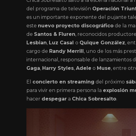
Chica Sobresalto saltó a la escena nacional a r
del programa de televisión
Operación Triun
es un importante exponente del pujante tal
este
nuevo proyecto discográfico
de la m
de
Santos & Fluren
, reconocidos productores
Lesbian
,
Luz Casal
o
Quique González
, en
cargo de
Randy Merrill
, uno de los más prest
internacional, responsable de lanzamientos d
Gaga
,
Harry Styles
,
Adele
o
Muse
, entre otr
El
concierto en streaming
del próximo
sáb
para vivir en primera persona la
explosión m
hacer
despegar
a
Chica Sobresalto
.