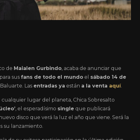
ico de
Maialen Gurbindo
, acaba de anunciar que
para sus
fans de todo el mundo
el
sábado 14 de
 Baluarte. Las
entradas ya
están
a la venta
aquí
.
 cualquier lugar del planeta, Chica Sobresalto
úcleo’
, el esperadísimo
single
que publicará
uevo disco que verá la luz el año que viene. Será la
s su lanzamiento.