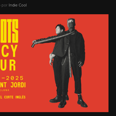
o por
Indie Cool