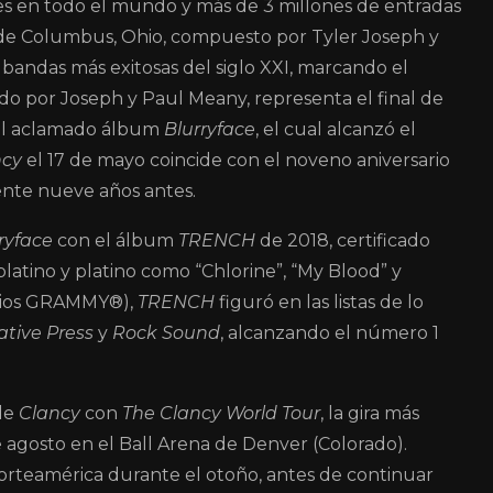
s en todo el mundo y más de 3 millones de entradas
o de Columbus, Ohio, compuesto por Tyler Joseph y
bandas más exitosas del siglo XXI, marcando el
do por Joseph y Paul Meany, representa el final de
n el aclamado álbum
Blurryface
, el cual alcanzó el
ncy
el 17 de mayo coincide con el noveno aniversario
ente nueve años antes.
ryface
con el álbum
TRENCH
de 2018, certificado
platino y platino como “Chlorine”, “My Blood” y
emios GRAMMY®),
TRENCH
figuró en las listas de lo
ative Press
y
Rock Sound
, alcanzando el número 1
 de
Clancy
con
The Clancy World Tour
, la gira más
 agosto en el Ball Arena de Denver (Colorado).
 Norteamérica durante el otoño, antes de continuar