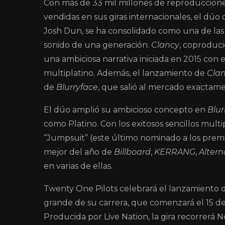
Con más de 33 mil millones de reproduccione
vendidas en sus giras internacionales, el dú
Josh Dun, se ha consolidado como una de las 
sonido de una generación.
Clancy
, coproduci
una ambiciosa narrativa iniciada en 2015 co
multiplatino. Además, el lanzamiento de
Cla
de
Blurryface
, que salió al mercado exactam
El dúo amplió su ambicioso concepto en
Blur
como Platino. Con los exitosos sencillos multi
“Jumpsuit” (este último nominado a los pr
mejor del año de
Billboard
,
KERRANG
,
Altern
en varias de ellas.
Twenty One Pilots celebrará el lanzamiento
grande de su carrera, que comenzará el 15 de
Producida por Live Nation, la gira recorrerá