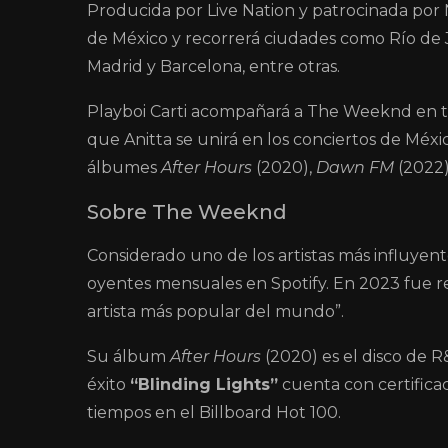
Producida por
Live Nation
y patrocinada por
de México y recorrerá ciudades como Río de J
Madrid y Barcelona, entre otras.
Playboi Carti
acompañará a The Weeknd en tod
que
Anitta
se unirá en los conciertos de México
álbumes
After Hours
(2020),
Dawn FM
(2022
Sobre The Weeknd
Considerado uno de los artistas más influyen
oyentes mensuales en Spotify. En 2023 fue 
artista más popular del mundo”.
Su álbum
After Hours
(2020) es el disco de R
éxito
“Blinding Lights”
cuenta con certifica
tiempos en el Billboard Hot 100.