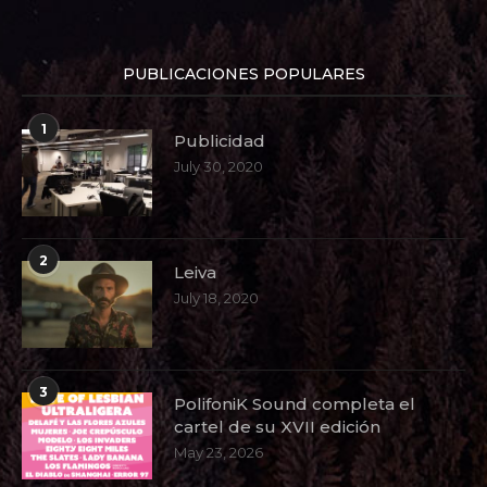
PUBLICACIONES POPULARES
1
Publicidad
July 30, 2020
2
Leiva
July 18, 2020
3
PolifoniK Sound completa el
cartel de su XVII edición
May 23, 2026