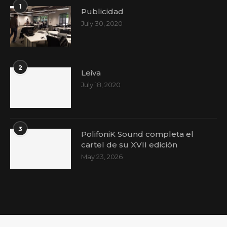
1
Publicidad
July 30, 2020
2
Leiva
July 18, 2020
3
PolifoniK Sound completa el
cartel de su XVII edición
May 23, 2026