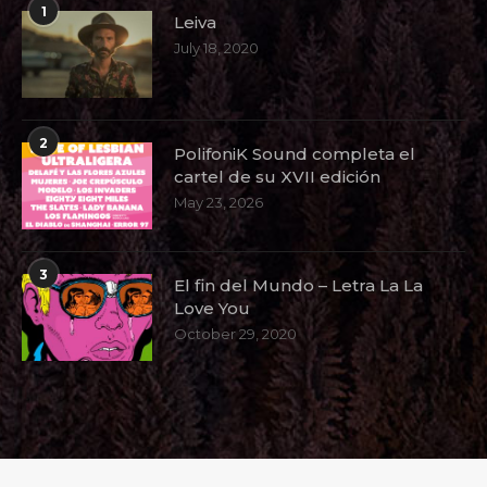
1
Leiva
July 18, 2020
2
PolifoniK Sound completa el
cartel de su XVII edición
May 23, 2026
3
El fin del Mundo – Letra La La
Love You
October 29, 2020