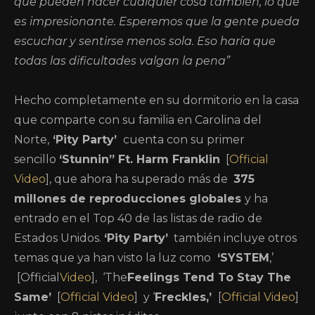
que pueden hacer cualquier cosa también, lo que
es impresionante. Esperemos que la gente pueda
escuchar y sentirse menos sola. Eso haría que
todas las dificultades valgan la pena”
Hecho completamente en su dormitorio en la casa
que comparte con su familia en Carolina del
Norte,
‘Pity Party’
cuenta con su primer
sencillo
‘Stunnin” Ft. Harm Franklin
[
Official
Video
], que ahora ha superado más de
375
millones de reproducciones globales
y ha
entrado en el Top 40 de las listas de radio de
Estados Unidos.
‘Pity Party’
también incluye otros
temas que ya han visto la luz como
‘SYSTEM
,’
[Official
Video
], ‘The
Feelings Tend To Stay The
Same’
[
Official Video
] y ‘
Freckles,’
[
Official Video
]