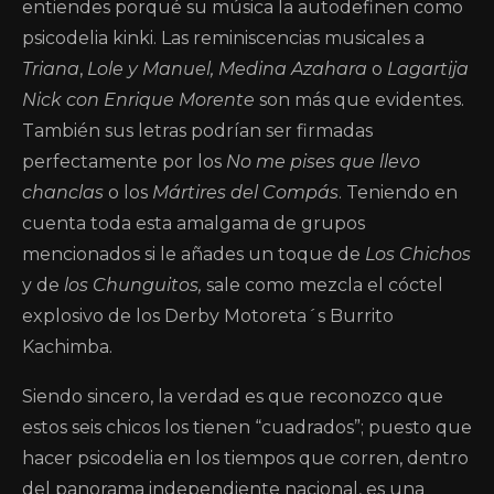
entiendes porqué su música la autodefinen como
psicodelia kinki. Las reminiscencias musicales a
Triana
,
Lole y Manuel, Medina Azahara
o
Lagartija
Nick con Enrique Morente
son más que evidentes.
También sus letras podrían ser firmadas
perfectamente por los
No me pises que llevo
chanclas
o los
Mártires del Compás
. Teniendo en
cuenta toda esta amalgama de grupos
mencionados si le añades un toque de
Los Chichos
y de
los Chunguitos,
sale como mezcla el cóctel
explosivo de los Derby Motoreta´s Burrito
Kachimba.
Siendo sincero, la verdad es que reconozco que
estos seis chicos los tienen “cuadrados”; puesto que
hacer psicodelia en los tiempos que corren, dentro
del panorama independiente nacional, es una